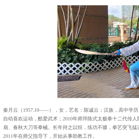
秦月云（
1957.10
——），女，艺名：陈诚云；汉族，高中学历
自幼喜欢运动，酷爱武术；
2010
年师拜陈式太极拳十二代传人
扇、春秋大刀等拳械。长年持之以恒，练功不辍，拳艺突飞猛
2011年在师父指导下，开始从事助教工作。