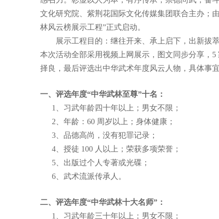
文化研究院、紫荆花国际文化传媒集团联合主办；由世
林风云榜展示工程”正式启动。
展示工程目的：继往开来、承上启下，出新拔
本次活动全部采用视频上网展示，图文同步分享，5
择良，最后评选出中华武术年度风云人物，具体事
一、评选年度
“
中华武林至尊
”
十名：
1、习武年龄四十年以上；男女不限；
2、年龄：60 周岁以上；身体健康；
3、品德高尚，没有犯罪记录；
4、授徒 100 人以上；荣获多项荣誉；
5、出版过个人专著或光碟；
6、武术流派传承人。
二、评选年度
“
中华武林十大名师
”
：
1、习武年龄三十年以上；男女不限；