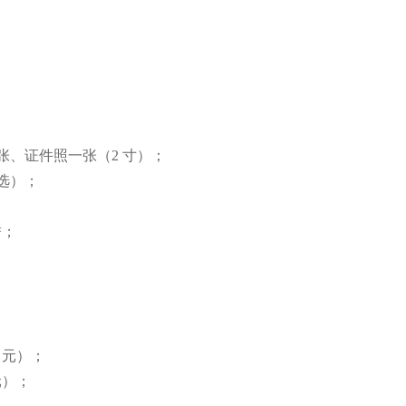
 张、证件照一张（2 寸）；
自选）；
誉；
。
 元）；
元）；