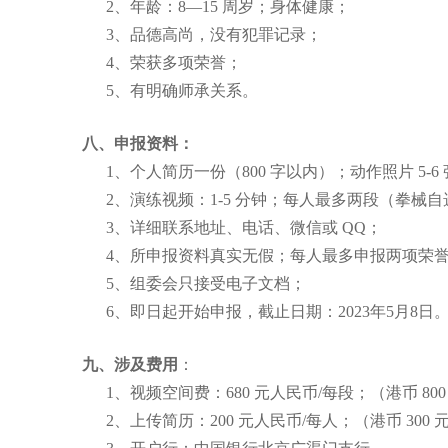
2、年龄：8—15 周岁；身体健康；
3、品德高尚，没有犯罪记录；
4、荣获多项荣誉；
5、有明确师承关系。
八、申报资料：
1、个人简历一份（800 字以内）；动作照片 5-6
2、演练视频：1-5 分钟；每人最多两段（拳械
3、详细联系地址、电话、微信或 QQ；
4、所申报资料真实无假；每人最多申报两项荣
5、组委会只接受电子文档；
6、即日起开始申报，截止日期：
2023
年
5
月
8
日
九、涉及费用
：
1、视频空间费：680 元人民币/每段；（港币 800
2、上传简历：200 元人民币/每人；（港币 300 