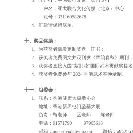
3、开户行：中国银行北京广渠门支行
户名：亚太联合文化传媒（北京）中心
账号：331160582678
4、汇款请保留底单。
十、奖品奖励
：
1、为获奖者颁发定制奖盘、证书；
2、获奖者免费图文并茂刊发《武韵春秋》期刊，赠
3、获奖者直接入围“紫荆花”国际武术贡献奖提
4、获奖者免费参与 2024
香港武术春晚录制。
十一、组委会
：
1、联系：香港健康太极拳协会
地址：香港新界屯门坚基大厦
负责：靳老师 区老师 陈老师
电话：
91571790
97965618
邮箱：
apccsdy@aliyun.com
微信：
a94256