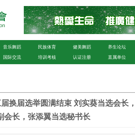
音乐舞蹈
民族体育
健美舞蹈
养生论坛
国际交流
培训考核
认证注册
直属单位
届换届选举圆满结束 刘实葵当选会长
副会长，张添翼当选秘书长