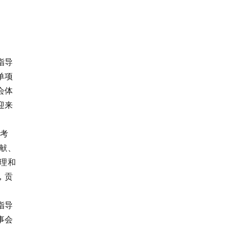
指导
单项
会体
迎来
和考
献、
理和
，贡
指导
事会