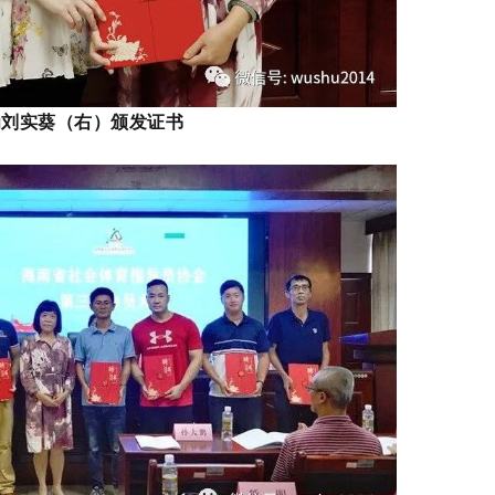
为刘实葵（右）颁发证书