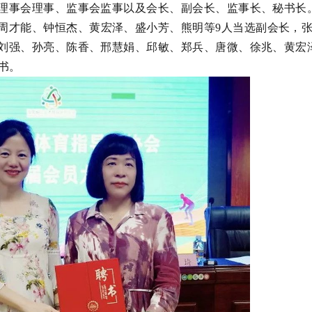
理事会理事、监事会监事以及会长、副会长、监事长、秘书长
周才能
、
钟恒杰
、
黄宏泽
、
盛小芳
、
熊明
等
9人当选副会长，
刘强、孙亮、陈香、邢慧娟、邱敏、郑兵、唐微、徐兆、黄宏
书。