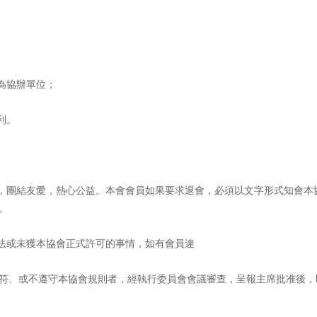
為協辦單位；
利。
道，團結友愛，熱心公益。本會會員如果要求退
會，必須以文字形式知會本
。
違法或未獲本協會正式許可的事情，如有會員違
符、或不遵守本協會規則者，經執行委員會會議審查，呈報主席批准後，