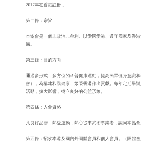
2017年在香港註冊 。
第二條：宗旨
本協會是一個非政治非牟利、以愛國愛港、遵守國家及香港
織。
第三條：目的方向
通過多形式，多方位的科普健康運動，提高民眾健身意識和
會），為構建和諧健康、繁榮香港作出貢獻。每年定期舉辦
活動，擴大影響，樹立良好的公益形象。
第四條：入會資格
凡良好品德，熱愛運動，熱心從事武術事業者，認同本協會
第五條：招收本港及國內外團體會員和個人會員。（團體會