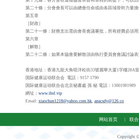
第十九條：各分會在遵循協會宗旨和章程的前提下，可以自
第二十條：分會會長可以由總會任命或由各區域骨幹力量擔
第五章
［財政］
第二十一條：財務支出需由會長會議審批，所有經費必須用
第六章
［解散］
第二十二條：如果本協會要解散須由執行委員會會議討論表
香港地址：香港九龍大角咀洋松街
33
號麗華大厦
1
字樓
28A
国际健康运动联合会
電話：
9157 1790
国际健康运动联合会北京秘書處
孫 秘
電話：
13001981989
網址：
www.ihsf.
vip
Email
:
xiaochun1218@yahoo.com.hk
,
apacsdy@126.co
网站首页
|
联合
Copyright