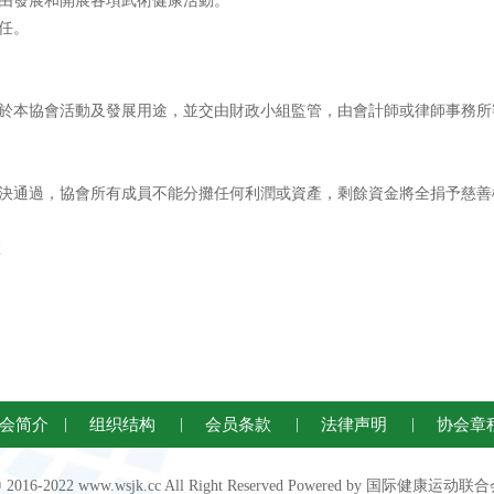
由發展和開展各項武術健康活動。
任。
於本協會活動及發展用途，並交由財政小組監管，由會計師或律師事務所
決通過，協會所有成員不能分攤任何利潤或資產，剩餘資金將全捐予慈善
室
会简介
|
组织结构
|
会员条款
|
法律声明
|
协会章
 © 2016-2022 www.wsjk.cc All Right Reserved Powered by 国际健康