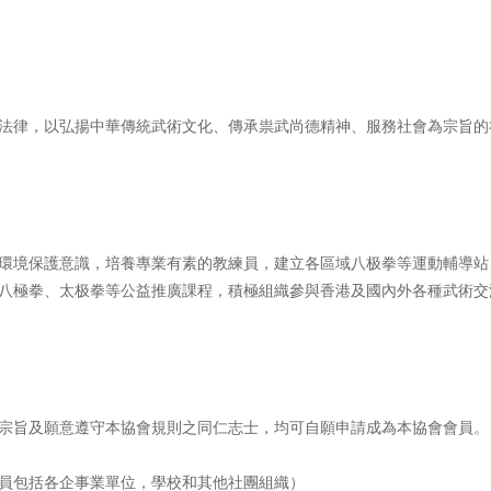
法律，以弘揚中華傳統武術文化、傳承祟武尚德精神、服務社會為宗旨的
環境保護意識，培養專業有素的教練員，建立各區域八极拳等運動輔導站
八極拳、太极拳等公益推廣課程，積極組織參與香港及國內外各種武術交
宗旨及願意遵守本協會規則之同仁志士，均可自願申請成為本協會會員。
員包括各企事業單位，學校和其他社團組織）