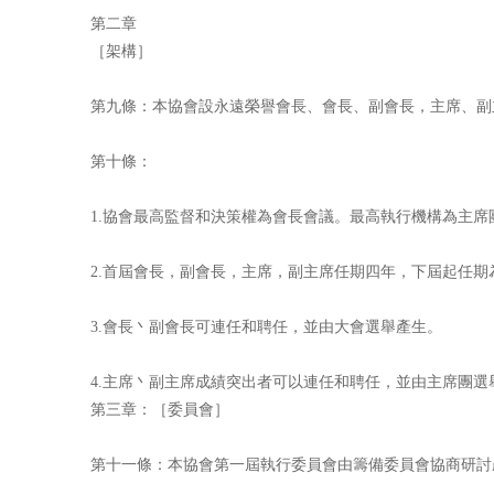
第二章
［架構］
第九條：本協會設永遠榮譽會長、會長、副會長，主席、副
第十條：
1.協會最高監督和決策權為會長會議。最高執行機構為主席
2.首屆會長，副會長，主席，副主席任期四年，下屆起任期
3.會長丶副會長可連任和聘任，並由大會選舉產生。
4.主席丶副主席成績突出者可以連任和聘任，並由主席團選
第三章：［委員會］
第十一條：本協會第一屆執行委員會由籌備委員會協商研討