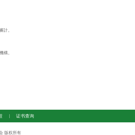
審計。
機構。
程
|
证书查询
运动联合会 版权所有