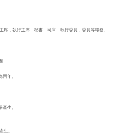
主席，執行主席，秘書，司庫，執行委員，委員等職務。
團
為兩年。
舉產生。
產生。