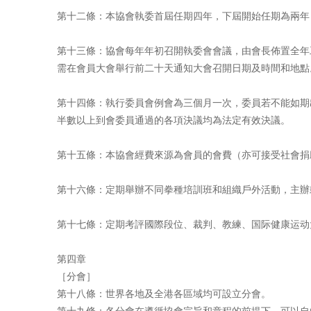
第十二條：本協會執委首屆任期四年，下屆開始任期為兩年
第十三條：協會每年年初召開執委會會議，由會長佈置全年
需在會員大會舉行前二十天通知大會召開日期及時間和地點
第十四條：執行委員會例會為三個月一次，委員若不能如期
半數以上到會委員通過的各項決議均為法定有效決議。
第十五條：本協會經費來源為會員的會費（亦可接受社會捐
第十六條：定期舉辦不同拳種培訓班和組織戶外活動，主辦
第十七條：定期考評國際段位、裁判、教練、国际健康运动
第四章
［分會］
第十八條：世界各地及全港各區域均可設立分會。