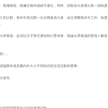
，期滿換屆，根據任期內成績可連任，同時，採取由大會選出新一屆執委
工作計劃，每年年底召開一次全體會員大會，由主席匯報本年工作。執委
。
出席會議，必須以文字形式通知執行委員會，無論出席會議的委員人數多
助）。
或協辦本港及國內外大小不同的武術交流活動和賽事。
大使等。