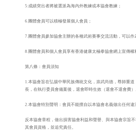
5:成績突出者將被選派為海內外教練或本協會教練；
6.團體會員可以積極發展個人會員；
7.團體會員參加協會主辦的各種武術賽事交流活動，可以作
8.團體會員和個人會員享有香港健康太極拳協會網上宣傳權
第八條：會員須知
1.本協會旨在弘揚中華民族傳統文化，祟武尚德，尊師重
長，在執行委員會備案後，退會即時生效（退會不退會費）
2.本協會特別聲明：會員不能擅自以本協會名義做出任何
反本協會章程，做出損害協會利益和聲譽、與本協會宗旨不
其會員資格，並追究責任。