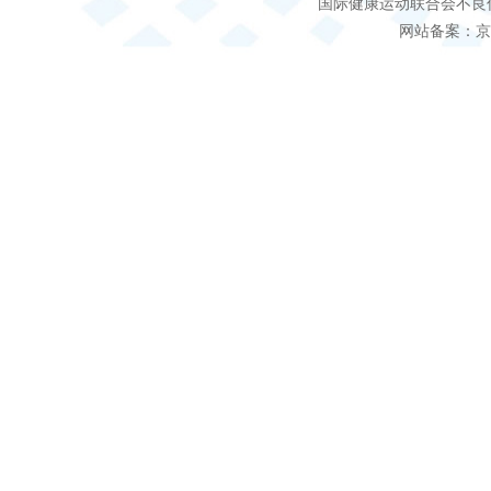
国际健康运动联合会不良信息 客服电
网站备案：京IC