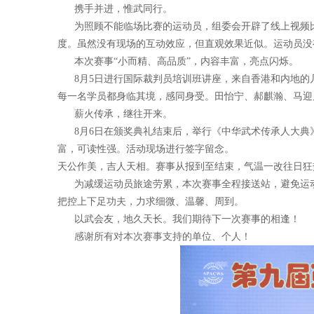
携手并进，惟武同行。
为照顾不能临场比赛的运动员，组委会开辟了线上视频比
度。虽然没有现场的互动效应，但直观效果近似。运动员没
本次赛事“小而精、高品质”，内容丰富，亮点闪烁。
8月5日进行国际裁判员培训班讲座，来自香港和内地的
每一名学员都身临其境，感同身受。田怡宁、郝麒瀚、马迎
薪火传承，继往开来。
8月6日在颁奖典礼结束后，举行《中华武术传承人大典》
富，可读性强。活动现场进行签字留念。
天公作美，吉人天相。赛事从报到至结束，气温一改往日狂
为减缓运动员旅途劳累，本次赛事全程接送站，避免运动
把控上下足功夫，力求细微、温馨、周到。
以武会友，地久天长。我们期待下一次赛事的相逢！
感谢所有对本次赛事支持的单位、个人！