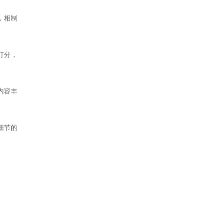
，相制
打分，
内容丰
细节的