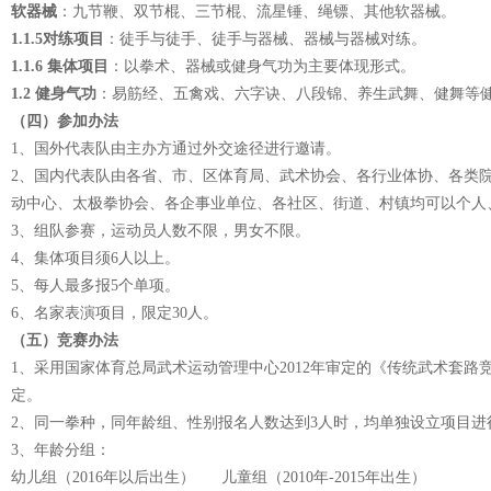
软器械
：九节鞭、双节棍、三节棍、流星锤、绳镖、其他软器械。
1.1.5
对练项目
：徒手与徒手、徒手与器械、器械与器械对练。
1.1.6
集体项目
：以拳术、器械或健身气功为主要体现形式。
1.2
健身气功
：易筋经、五禽戏、六字诀、八段锦、养生武舞、健舞等
（四）参加办法
1、国外代表队由主办方通过外交途径进行邀请。
2、国内代表队由各省、市、区体育局、武术协会、各行业体协、各类
动中心、太极拳协会、各企事业单位、各社区、街道、村镇均可以个人
3、组队参赛，运动员人数不限，男女不限。
4、集体项目须6人以上。
5、每人最多报5个单项。
6、名家表演项目，限定30人。
（五）竞赛办法
1、采用国家体育总局武术运动管理中心2012年审定的《传统武术套
定。
2、同一拳种，同年龄组、性别报名人数达到3人时，均单独设立项目进行
3、年龄分组：
幼儿组（2016年以后出生） 儿童组（2010年-2015年出生）