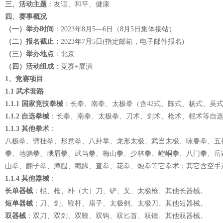
三、活动主题
：友谊、和平、健康
四、赛事概况
（一）举办时间
：2023年8月5—6日（8月5日集体接站）
（二）报名截止：
2023年7月5日(指定邮箱，电子邮件报名)
（三）举办地点
：北京
（四）活动组成
：竞赛+展演
1
、竞赛项目
1.1
武术套路
1.1.1
国家竞技拳械
：长拳、南拳、太极拳（含42式、陈式、杨式、吴
1.1.2
自选拳械
：长拳、南拳、太极拳、刀术、剑术、枪术、棍术等自
1.1.3
其他拳术
：
八极拳、劈挂拳、形意拳、八卦掌、龙形太极、武当太极、咏春拳、五
拳、地躺拳、峨眉拳、武当拳、梅山拳、少林拳、崆峒拳、八门拳、岳
山拳、翻子拳、潭腿、戳脚、查拳、花拳、炮拳等它拳术；其它含空手
1.1.4
其他器械
：
长单器械
：棍、枪、朴（大）刀、铲、叉、太极枪、其他长器械。
短单器械
：刀、剑、鞭杆、扇子、太极剑、太极刀、其他短器械。
双器械
：双刀、双剑、双鞭、双钩、双匕首、双锤、其他双器械。