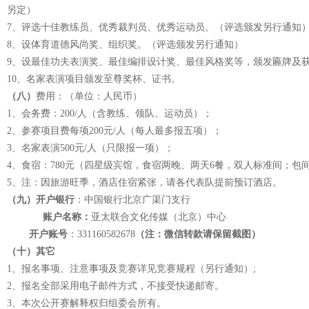
另定）
7、评选十佳教练员、优秀裁判员、优秀运动员。（评选颁发另行通知
8、设体育道德风尚奖、组织奖。（评选颁发另行通知）
9、设最佳功夫表演奖、最佳编排设计奖、最佳风格奖等，颁发匾牌及
10、名家表演项目颁发至尊奖杯、证书。
（八）
费用：（单位：人民币）
1、会务费：200/人（含教练、领队、运动员）；
2、参赛项目费每项200元/人（每人最多报五项）；
3、名家表演500元/人（只限报一项）；
4、食宿：780元（四星级宾馆，食宿两晚、两天6餐，双人标准间；包间1
5、注：因旅游旺季，酒店住宿紧张，请各代表队提前预订酒店。
（九）开户银行
：中国银行北京广渠门支行
账户名称：
亚太联合文化传媒（北京）中心
开户账号
：331160582678
（注：微信转款请保留截图）
（十）其它
1、报名事项、注意事项及竞赛详见竞赛规程（另行通知）;
2、报名全部采用电子邮件方式，不接受快递邮寄。
3、本次公开赛解释权归组委会所有。