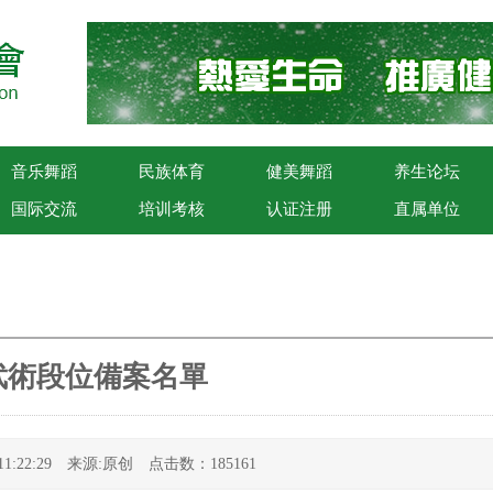
音乐舞蹈
民族体育
健美舞蹈
养生论坛
国际交流
培训考核
认证注册
直属单位
武術段位備案名單
7 11:22:29 来源:原创 点击数：185161