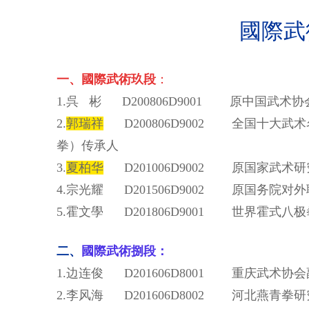
國際武
一、國際武術玖段
：
1.呉 彬 D200806D9001 原中国
2.
郭瑞祥
D200806D9002 全国十大
拳）传承人
3.
夏柏华
D201006D9002 原国家武
4.宗光耀 D201506D9002 原国务
5.霍文學 D201806D9001 世界霍式
二、
國際武術
捌段：
1.边连俊 D201606D8001 重庆武
2.李风海 D201606D8002 河北燕