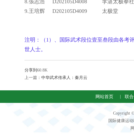
8.張志浩 D202105D4008 李湛太极拳
9.王培辉 D202105D4009 太极堂
注明：（1）、国际武术段位壹至叁段由各考
世人士。
分享到
60.8K
上一篇：
中华武术传承人：秦月云
网站首页
|
联合
Copyright
国际健康运动联合会
网