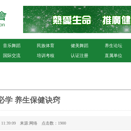
音乐舞蹈
民族体育
健美舞蹈
养生论坛
国际交流
培训考核
认证注册
直属单位
必学 养生保健诀窍
21 11:39:09 来源:网络 点击数：1900