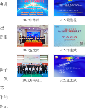
快进
2023中华武...
2022紫荆花...
会出
眨眼
2022亚太武...
2022海南武...
血
鼻子
、保
2022海南省...
2022亚太武...
不
作的
高记