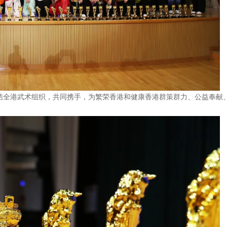
结全港武术组织，共同携手，为繁荣香港和健康香港群策群力、公益奉献