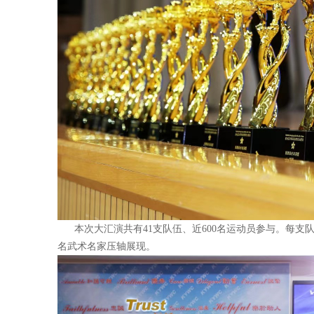
本次大汇演共有41支队伍、近600名运动员参与。每支
名武术名家压轴展现。