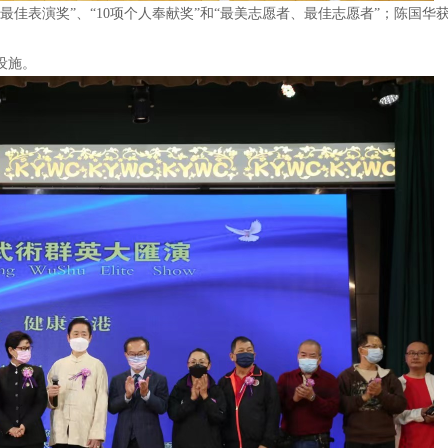
佳表演奖”、“10项个人奉献奖”和“最美志愿者、最佳志愿者”；陈国华获
设施。