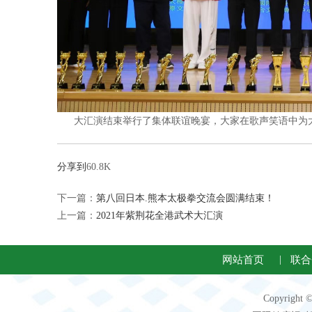
大汇演结束举行了集体联谊晚宴，大家在歌声笑语中为
分享到
60.8K
下一篇：
第八回日本.熊本太极拳交流会圆满结束！
上一篇：
2021年紫荆花全港武术大汇演
网站首页
|
联合
Copyright