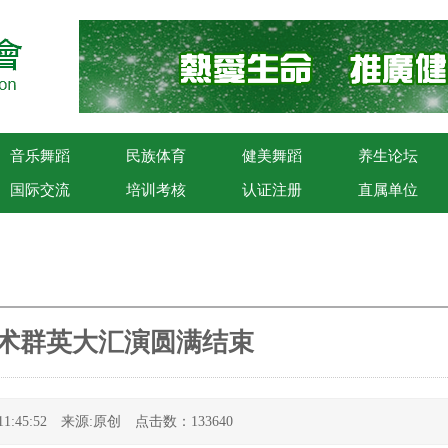
音乐舞蹈
民族体育
健美舞蹈
养生论坛
国际交流
培训考核
认证注册
直属单位
港武术群英大汇演圆满结束
2 11:45:52 来源:原创 点击数：133640