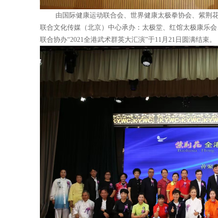
由国际健康运动联合会、世界健康太极拳协会、紫荆花国
联合文化传媒（北京）中心承办：太极堂、红馆太极康乐会
联合协办“2021全港武术群英大汇演”于11月21日圆满结束。