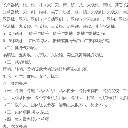
长单器械：棍、枪、朴（大）刀、棒、铲、叉、太极枪、南棍、其它长
短单器械：刀、剑、鞭杆、扇子、匕首、杖、拐、太极剑、太极刀、南
双器械：双刀、双剑（含长穗双剑）、双鞭（含刀加鞭）、双钩、双匕
软器械：九节鞭、双节棍、三节棍、流星锤、绳镖、其它软器械。
5、对练项目：徒手与徒手、徒手与器械、器械与器械对练。
6、集体项目：内容以拳术、器械或健身气功为主要体现形式。
（二）健身气功展示：
易筋经、五禽戏、六字诀、八段锦、养生武舞等健身功法。
（三）武功绝技
硬功、轻功、柔功等武术功法绝技均可参加比赛。
要求：科学、健康、安全、惊险。
八、参加办法
（一）各国、各地区武术组织、武术协会，各行业体协、各类院校、中
心、太极拳协会，各企事业机关团体，各社区、街道、村镇均可组队参
（二）以个人、团体组队参赛，运动员人数不限，男女不限。
（三）集体项目须6人以上。
（四）每人最多报5个单项。
九、竞赛办法