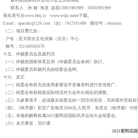
紫荆花国际武术运动大会北京联络处
联系人：孙 秘 海龙 赵昌13001981989 18501981989
报名表可在www.hktj.cc www.wsjk.name下载。
Email：apacsdy@126.com QQ：7417161498 微信号：deyusun
（二）项目费汇款：
户名：亚太联合文化传媒（北京）中心
账号：331160582678
十五、仲裁委员会及裁判员
（一）仲裁按国家体育总局《仲裁委员会条例》执行。
（二）仲裁委员和裁判员由组委会选聘。
十六、其它
（一）组委会有权无偿使用参赛选手音像资料进行宣传推广。
（二）组委会有权根据实际情况对大会作出相应的调整。
（三）凡参赛选手，必须服从组委会的一切活动安排，否则视作弃权处
（四）《秩序册》彩页广告每页2000元/人民币，有意在《秩序册》刊登
（五）本规程解释权属2021紫荆花国际武术运动大会组委会。
（六）未尽事宜，另行通
2021
紫荆花国