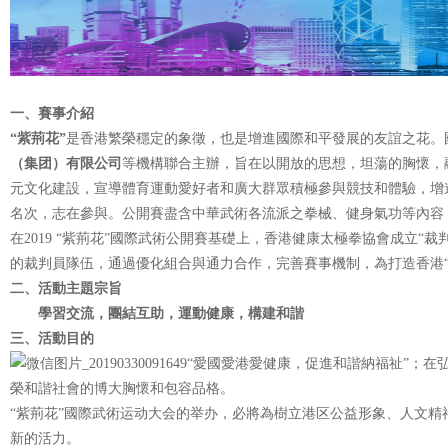
一、賽事介紹
“
紫荊花”
是香港繁榮穩定的象徵，也是增進國際和平發展的友誼之花。
（集团）有限公司
等機構聯合主辦，旨在以開放的思想，坦蕩的胸懷，
元文化建設，宣導體育運動愛好者和廣大群眾積極參與競技和體驗，增
名次，志在參與。公開賽盡含中華武術各流派之拳械、健身氣功等內容
在2019 “紫荊花”國際武術公開賽基礎上，香港健康太極拳協會成立
的裁判員隊伍，通過優化組合與通力合作，完善賽事機制，為打造香港“
二、活動主題宗旨
學習交流，團結互助，運動健康，構建和諧
三、活動目的
“愛國愛港愛健康，促進和諧納福祉”；在
榮和諧社會的博大胸懷和包容品格。
“紫荊花”國際武術运动大会的举办，必將為樹立港区公益形象、人文
新的活力。