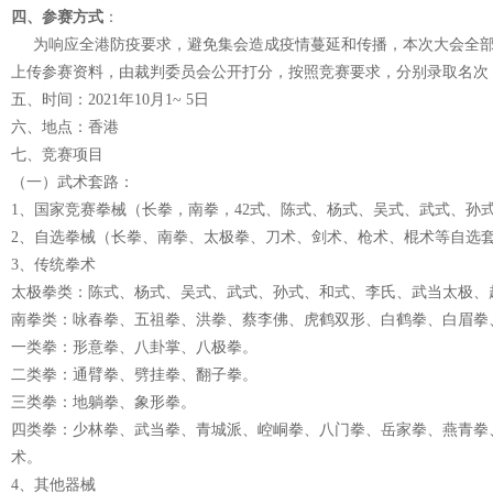
四、参赛方式
：
为响应全港防疫要求，避免集会造成疫情蔓延和传播，本次大会全部
上传参赛资料，由裁判委员会公开打分，按照竞赛要求，分别录取名次
五、时间：2021年10月1~ 5日
六、地点：香港
七、竞赛项目
（一）武术套路：
1、国家竞赛拳械（长拳，南拳，42式、陈式、杨式、吴式、武式、孙
2、自选拳械（长拳、南拳、太极拳、刀术、剑术、枪术、棍术等自选
3、传统拳术
太极拳类：陈式、杨式、吴式、武式、孙式、和式、李氏、武当太极、
南拳类：咏春拳、五祖拳、洪拳、蔡李佛、虎鹤双形、白鹤拳、白眉拳
一类拳：形意拳、八卦掌、八极拳。
二类拳：通臂拳、劈挂拳、翻子拳。
三类拳：地躺拳、象形拳。
四类拳：少林拳、武当拳、青城派、崆峒拳、八门拳、岳家拳、燕青拳
术。
4、其他器械