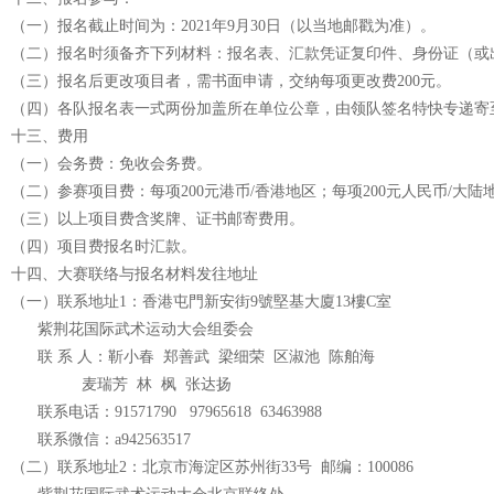
（一）报名截止时间为：2021年9月30日（以当地邮戳为准）。
（二）报名时须备齐下列材料：报名表、汇款凭证复印件、身份证（或
（三）报名后更改项目者，需书面申请，交纳每项更改费200元。
（四）各队报名表一式两份加盖所在单位公章，由领队签名特快专递寄至
十三、费用
（一）会务费：免收会务费。
（二）参赛项目费：每项200元港币/香港地区；每项200元人民币/大陆
（三）以上项目费含奖牌、证书邮寄费用。
（四）项目费报名时汇款。
十四、大赛联络与报名材料发往地址
（一）联系地址1：香港屯門新安街9號堅基大廈13樓C室
紫荆花国际武术运动大会组委会
联 系 人：靳小春 郑善武 梁细荣 区淑池 陈舶海
麦瑞芳 林 枫 张达扬
联系电话：91571790 97965618 63463988
联系微信：a942563517
（二）联系地址2：北京市海淀区苏州街33号 邮编：100086