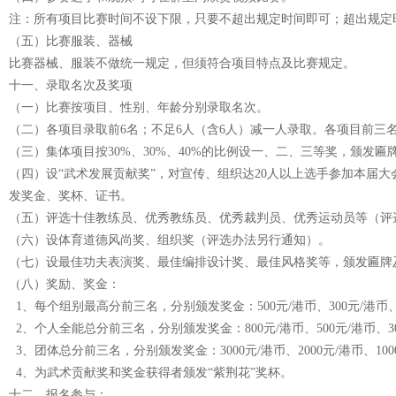
注：所有项目比赛时间不设下限，只要不超出规定时间即可；超出规定时间
（五）比赛服装、器械
比赛器械、服装不做统一规定，但须符合项目特点及比赛规定。
十一、录取名次及奖项
（一）比赛按项目、性别、年龄分别录取名次。
（二）各项目录取前6名；不足6人（含6人）减一人录取。各项目前三
（三）集体项目按30%、30%、40%的比例设一、二、三等奖，颁发
（四）设“武术发展贡献奖”，对宣传、组织达20人以上选手参加本届
发奖金、奖杯、证书。
（五）评选十佳教练员、优秀教练员、优秀裁判员、优秀运动员等（评
（六）设体育道德风尚奖、组织奖（评选办法另行通知）。
（七）设最佳功夫表演奖、最佳编排设计奖、最佳风格奖等，颁发匾牌
（八）奖励、奖金：
1、每个组别最高分前三名，分别颁发奖金：500元/港币、300元/港币、
2、个人全能总分前三名，分别颁发奖金：800元/港币、500元/港币、3
3、团体总分前三名，分别颁发奖金：3000元/港币、2000元/港币、100
4、为武术贡献奖和奖金获得者颁发“紫荆花”奖杯。
十二、报名参与：